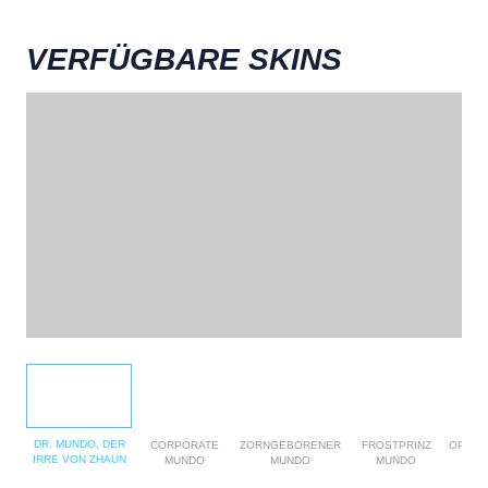
VERFÜGBARE SKINS
DR. MUNDO, DER
CORPORATE
ZORNGEBORENER
FROSTPRINZ
OPUS 
IRRE VON ZHAUN
MUNDO
MUNDO
MUNDO