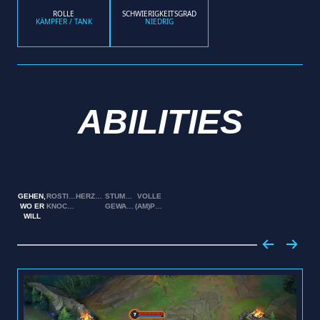
ROLLE
SCHWIERIGKEITSGRAD
KÄMPFER / TANK
NIEDRIG
ABILITIES
GEHEN,
ROSTIGE
HERZSCHOCKER
STUMPFE
VOLLE
WO ER
KNOCHENSÄGE
GEWALTANWENDUNG
(AM)PULLE
WILL