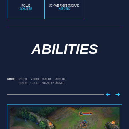
ROLLE
SCHWIERIGKEITSGRAD
SCHÜTZE
NIEDRIG
ABILITIES
KOPFSCHUSS
PILTOVER-​
YORDLE-
KALIBER
ASS IM
FRIEDENSSTIFTER
SCHLAGFALLE
90-NETZ
ÄRMEL