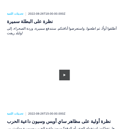
2022-08-26T18:00:00.000Z
تحديثات اللعبة
نظرة على البطلة سميرة
أطلقوا أولًا، ثم اطعنوا، واستعرضوا أناقتكم. ستندفع سميرة، وردة الصحراء، إلى
وايلد ريفت!
2022-08-26T15:00:00.000Z
تحديثات اللعبة
نظرة أولية على مظاهر ساي أوبس وسيون داعية الحرب
هل تفضّلون استخدام العنف أم الدقة؟ سيون داعية الحرب وسميرة وماستر يي