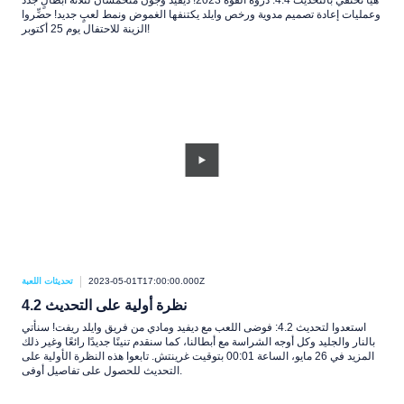
هيا نحتفي بالتحديث 4.4: ذروة القوة 2023! ديفيد وجون متحمسان لثلاثة أبطالٍ جدد
وعمليات إعادة تصميم مدوية ورخص وايلد يكتنفها الغموض ونمط لعبٍ جديد! حضِّروا
الزينة للاحتفال يوم 25 أكتوبر!
2023-05-01T17:00:00.000Z
تحديثات اللعبة
نظرة أولية على التحديث 4.2
استعدوا لتحديث 4.2: فوضى اللعب مع ديفيد ومادي من فريق وايلد ريفت! سنأتي
بالنار والجليد وكل أوجه الشراسة مع أبطالنا، كما سنقدم تنينًا جديدًا رائعًا وغير ذلك
المزيد في 26 مايو، الساعة 00:01 بتوقيت غرينتش. تابعوا هذه النظرة الأولية على
التحديث للحصول على تفاصيل أوفى.