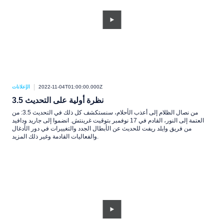
2022-11-04T01:00:00.000Z
الإعلانات
نظرة أولية على التحديث 3.5
من نصال الظلام إلى أعذب الأحلام، سنستكشف كل ذلك في التحديث 3.5: من
العتمة إلى النور، القادم في 17 نوفمبر بتوقيت غرينتش. انضموا إلى جاريد ودافيد
من فريق وايلد ريفت للحديث عن الأبطال الجدد والتغييرات في دور الأدغال
والفعاليات القادمة وغير ذلك المزيد.