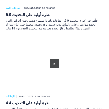
2024-01-04T06:00:00.000Z
تحديثات اللعبة
نظرة أولية على التحديث 5.0
حلّقوا في أجواء التحديث 5.0: ارتفاعات باهرة! سيقرع ديفيد وجون أجراس العام
الجديد مع أبطال جُدُد، وأنماط لعب جديدة، وقد يحملان معهما حتى أنباء تنين أو
اثنين.. ربما؟! تطلعوا لآفاق بعيدة وسامية مع التحديث الجديد يوم 18 يناير!
2023-10-07T17:00:00.000Z
الإعلانات
نظرة أولية على التحديث 4.4