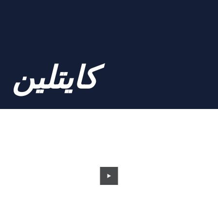
كايتلين