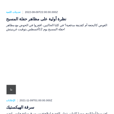
2022-08-09T22:00:00.000Z
تحديثات اللعبة
نظرة أولية على مظاهر حفلة المسبح
الغوص كالبجعة أم كقذيفة مدفعية؟ في كلتا الحالتين، اقفزوا في الحوض مع مظاهر
حفلة المسبح يوم 12أغسطس بتوقيت غرينيتش!
2021-11-09T01:00:00.000Z
الإعلانات
سرقة الهيكستيك
احترسوا أيها المجرمون! كايتلين تتولى القضية لملاحقة من سرق ساعة جايس. انضم