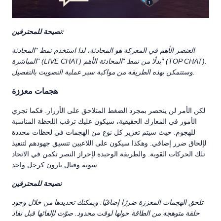
نصيحة للمحترفين:
العنصر الأهم في المعركة هو المحادثة، لذا استخدم نمط "المحادثة
المباشرة" (LIVE CHAT) بدلًا من نمط "المحادثة الأهم" (TOP CHAT).
وستتمكن بهذه الطريقة من مواكبة سير عملية التصويت بالتفصيل.
هجمات معززة
لكن الأمر لن ينحصر بمجرد الضغط المتلاحق على الأزرار. فكما تجري
الأمور في المعارك الحقيقية، سيكون عليك ترقب اللحظة المناسبة
للهجوم. حيث سيتم تعزيز كل نوع من الهجمات في لحظات محددة
لإلحاق ضرر إضافي. وهكذا سيكون على اللاعبين تنسيق جهودهم لتنفيذ
تلك الحركات القوية. والطريقة الوحيدة لإحراز النصر تكمن في الاتحاد
سوية وقتال بارون كرجل واحد.
نصيحة للمحترفين
تلحق الهجمات المعززة ضررًا إضافيًا. ويمكنك تحديدها من خلال وجود
حلقة متوهجة من الطاقة حولها لوقت محدود. صوّت لإلقائها قبل نفاد