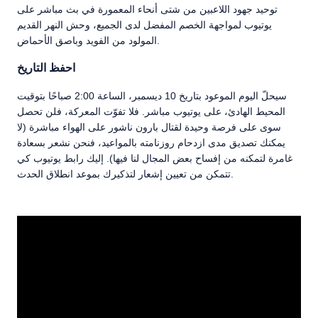
توحيد جهود اللاعبين من شتى أنحاء المعمورة في بث مباشر على
يوتيوب لمواجهة الخصم المفضل لدى الجميع، وحش النهر القديم
المولود من الفويد وباصق الأحماض.
احفظ التاريخ
سيحلّ اليوم الموعود بتاريخ 10 ديسمبر، الساعة 2:00 صباحًا بتوقيت
المحيط الهادئ، على يوتيوب مباشر. فلا تفوّت المعركة، فلن تحصل
سوى على فرصة وحيدة لقتال بارون ناشور على الهواء مباشرة (لا
يمكنك تصديق مدى ازدحام روزنامته بالمواعيد، فنحن نشعر بسعادة
غامرة لتمكنه من إفساح بعض المجال لنا فيها). إليك رابط يوتيوب كي
تتمكن من تعيين إشعار لتذكيرك بموعد انطلاق الحدث.