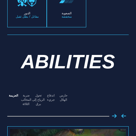
الصعوبة
الدور
منخفضة
مقاتل / بطل ثقيل
ABILITIES
حارس
اندفاع
تحول
ضربة
العزيمة
الهلال
جريء
الرياح إلى
المخالب
برق
الثلاثة