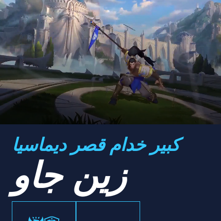
كبير خدام قصر ديماسيا
زين جاو