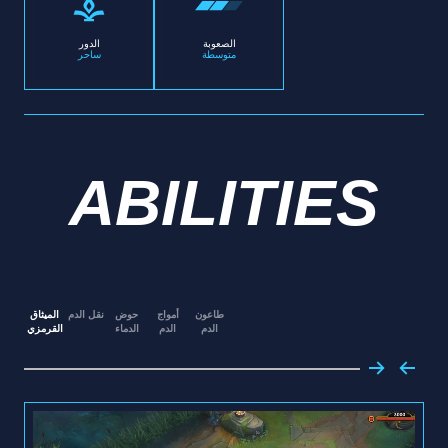
الصعوبة
الدور
متوسطة
ساحر
ABILITIES
طاعون
أمواج
حوض
نقل الدم
الميثاق
الدم
الدم
الدماء
القرمزي