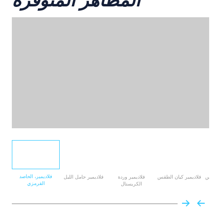
المظاهر المتوفرة
فلاديمير، الحاصد
 الطقس
فلاديمير كيان الطقس
فلاديمير وردة
فلاديمير حامل الليل
القرمزي
الكريستال