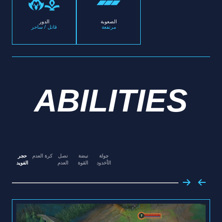
الصعوبة
الدور
مرتفعة
قاتل / ساحر
ABILITIES
جولة
نبضة
نصل
كرة العدم
حجر
الأخدود
القوة
العدم
الفويد