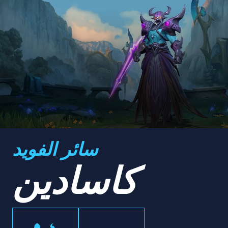
سائر الفويد
كاسادين