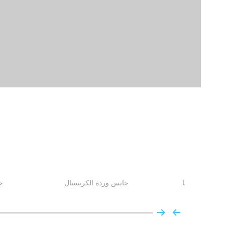
 باتل أكاديميا
جايس وردة الكريستال
ج