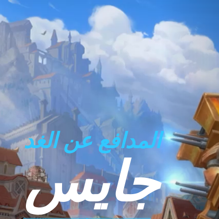
المدافع عن الغد
جايس