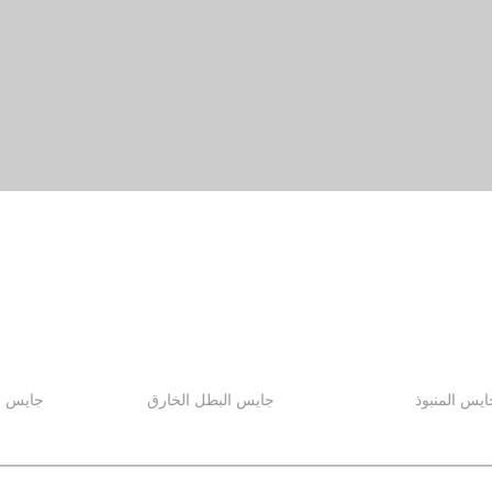
ايس المنبوذ
جايس البطل الخارق
جايس ا