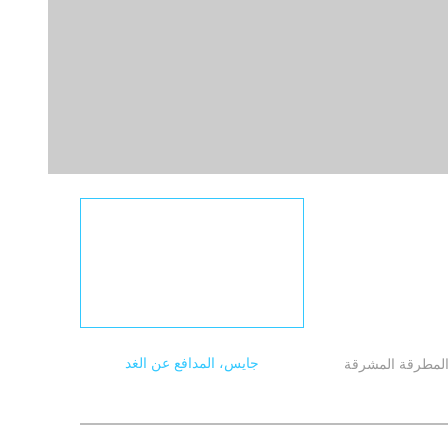
جايس، المدافع عن الغد
لمطرقة المشرقة