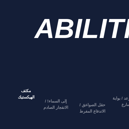
ABILIT
مكثف
الهيكستيك
د / بوابة
إلى السماء! /
سارع
حقل الصواعق /
الانفجار الصادم
الاندفاع المفرط