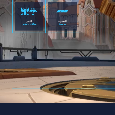
الصعوبة
الدور
مرتفعة
مقاتل / قناص