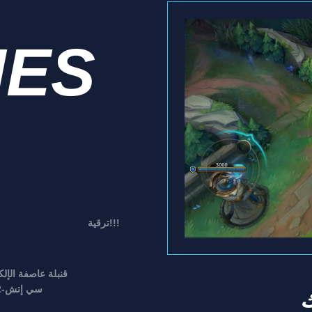
IES
ترقية!!!
قنبلة عاصفة الإلك
سي إتش-2
ك