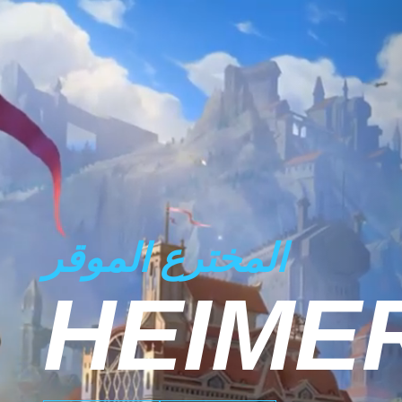
المخترع الموقر
HEIME