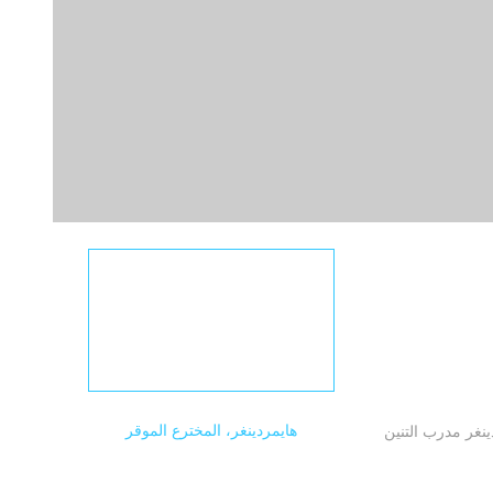
هايمردينغر، المخترع الموقر
ينغر مدرب التنين