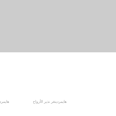
هايمردينغر نذير الأرواح
هايمرد