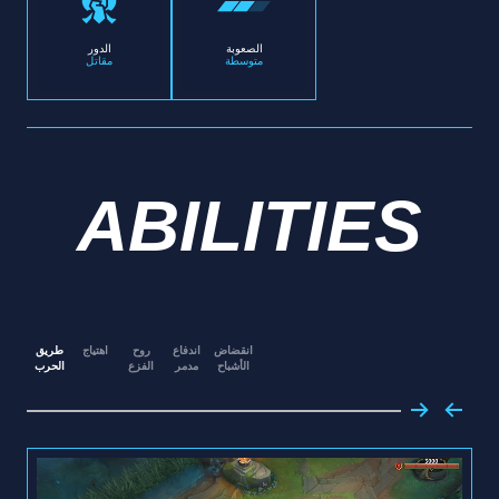
الصعوبة
الدور
متوسطة
مقاتل
ABILITIES
انقضاض
اندفاع
روح
اهتياج
طريق
الأشباح
مدمر
الفزع
الحرب